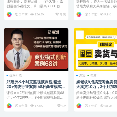
课程简介： 课程目录： （9407期）原
课程简介： 作为一名摄影
创漫画小说推文，单日最高3000+仅需
曾经为吸粉无果而烦恼，或
网页一键生成 ...
已经陷入瓶颈？蔡汶川的...
2 年前
156.7K
专属
3 年前
9.9K
爆粉引流
淘宝
电商
郑翔洲·9小时完整视频课程 精选
媒老板8招搞定闲鱼卖货
20+传统行业案例 68种商业模式的
天卖货10万，3个月加粉
精髓与诀窍
课程来自郑翔洲的商业模式创新案例68
闲鱼卖货与引流 0成本；0
讲，价值2999元。9小时完整视频课
新手也能轻松爆单 课程大纲纲
程，精选20+传统行...
课 闲鱼不止卖...
5 年前
17.8K
9.9
5 年前
10.9K