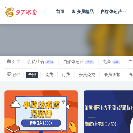
首页
会员精品
自媒体运营
全部
分类
会员精品
自媒体运营
电商
自
1423
2516
731
价格
全部
免费
付费
会员免费
会员折扣