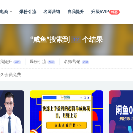
电商
爆粉引流
名师营销
自我提升
升级SVIP
特惠
“咸鱼”搜索到
个结果
12
我提升
爆粉引流
名师营销
284
500
220
永久会员免费