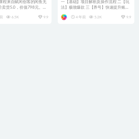
程
时）
 课程来自赋闲创客的闲鱼无
一【基础】项目解析及操作流程 二【玩
卖货5.0，价值798元。闲
法】极致爆款 三【养号】快速提升账号
节...
权重 四【玩法】精准...
年前
6.5K
9.9
4 年前
5.2K
9.9