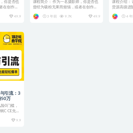
套流程教
师，你是否也
课程简介： 作为一名摄影师，你是否也
课程介绍：
者在创作上
曾经为吸粉无果而烦恼，或者在创作上
货源高级进阶
已经陷入瓶颈？蔡汶川的...
鱼电商系统16
49.9
3 年前
9.7K
49.9
4 
与引流：3
50万
风险0门槛，
C CE先导
9.9