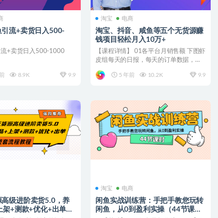
商
淘宝
电商
引流+卖货日入500-
淘宝、抖音、咸鱼等​​五个无‌货源赚
钱项‌‌目​轻松月入‌10万+
流+卖货日入500-1000
【课程详情】 01各平台月销售额 下图虾
皮组每天的日报，每天的订单数据，销
售额数据，拍单的量...
年前
8.9K
9.9
5 年前
10.2K
9.9
淘宝
电商
高级进阶卖货5.0，养
闲鱼实战训练营：手把手教您玩转
上架+测款+优化+出单整
闲鱼，从0到盈利实操（44节课