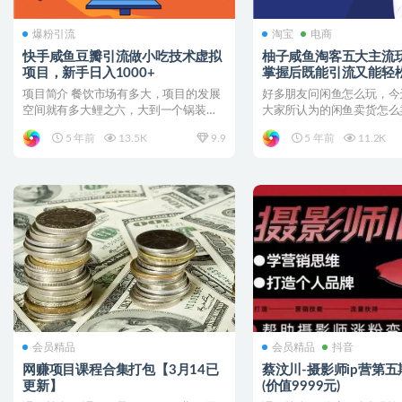
爆粉引流
淘宝
电商
快手咸鱼豆瓣引流做小吃技术虚拟
柚子咸鱼淘客五大主流
项目，新手日入1000+
掌握后既能引流又能轻
500
项目简介 餐饮市场有多大，项目的发展
好多朋友问闲鱼怎么玩，今
空间就有多大鲤之六，大到一个锅装不
大家所认为的闲鱼卖货怎么
下，一个孜然，一个微辣...
个视频以后，如果你有执行..
5 年前
13.5K
9.9
5 年前
11.2K
会员精品
会员精品
抖音
网赚项目课程合集打包【3月14已
蔡汶川-摄影师ip营第五
更新】
(价值9999元)