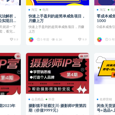
淘宝
电商
淘宝
电
玩法解析，
快速上手盈利的超简单咸鱼项目，
零成本咸鱼
松实现日入
月赚上万
1000
天就讲一下
快速上手盈利的超简单咸鱼项目，月赚
0成本咸鱼引
卖，看完这
上万
.
9.9
5 年前
8.1K
9.9
5 
会员精品
抖音
名师营销
期2023年
摄影猫不斩蔡汶川-摄影师IP营第四
闲鱼无货源
期（价值9999元）
号+选品+