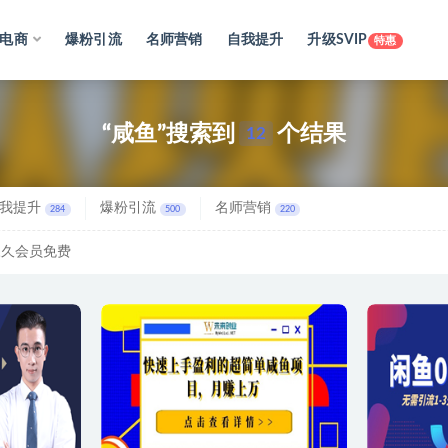
电商
爆粉引流
名师营销
自我提升
升级SVIP
特惠
“咸鱼”搜索到
个结果
12
我提升
爆粉引流
名师营销
284
500
220
永久会员免费