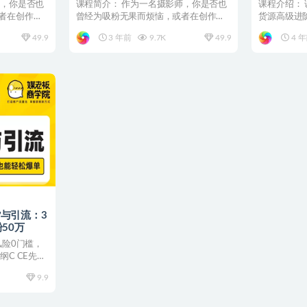
套流程教
师，你是否也
课程简介： 作为一名摄影师，你是否也
课程介绍：
者在创作上
曾经为吸粉无果而烦恼，或者在创作上
货源高级进阶
已经陷入瓶颈？蔡汶川的...
鱼电商系统16
49.9
3 年前
9.7K
49.9
4 
与引流：3
50万
风险0门槛，
C CE先导
9.9