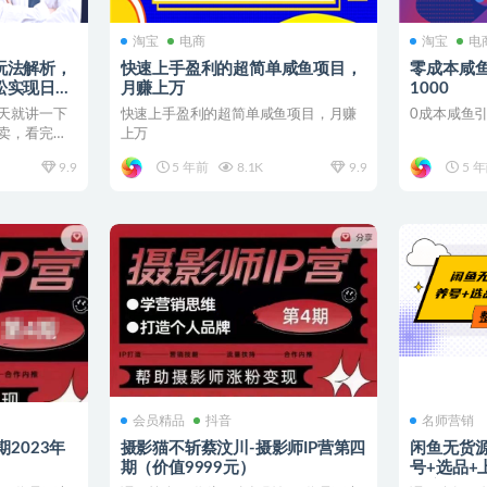
淘宝
电商
淘宝
电
玩法解析，
快速上手盈利的超简单咸鱼项目，
零成本咸鱼
松实现日入
月赚上万
1000
天就讲一下
快速上手盈利的超简单咸鱼项目，月赚
0成本咸鱼引
卖，看完这
上万
.
9.9
5 年前
8.1K
9.9
5 
会员精品
抖音
名师营销
期2023年
摄影猫不斩蔡汶川-摄影师IP营第四
闲鱼无货源
期（价值9999元）
号+选品+