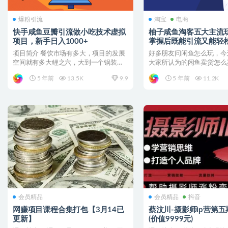
爆粉引流
淘宝
电商
快手咸鱼豆瓣引流做小吃技术虚拟
柚子咸鱼淘客五大主流
项目，新手日入1000+
掌握后既能引流又能轻
500
项目简介 餐饮市场有多大，项目的发展
好多朋友问闲鱼怎么玩，今
空间就有多大鲤之六，大到一个锅装不
大家所认为的闲鱼卖货怎么
下，一个孜然，一个微辣...
个视频以后，如果你有执行..
5 年前
13.5K
9.9
5 年前
11.2K
会员精品
会员精品
抖音
网赚项目课程合集打包【3月14已
蔡汶川-摄影师ip营第五
更新】
(价值9999元)