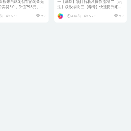
程
时）
 课程来自赋闲创客的闲鱼无
一【基础】项目解析及操作流程 二【玩
卖货5.0，价值798元。闲
法】极致爆款 三【养号】快速提升账号
节...
权重 四【玩法】精准...
年前
6.5K
9.9
4 年前
5.2K
9.9