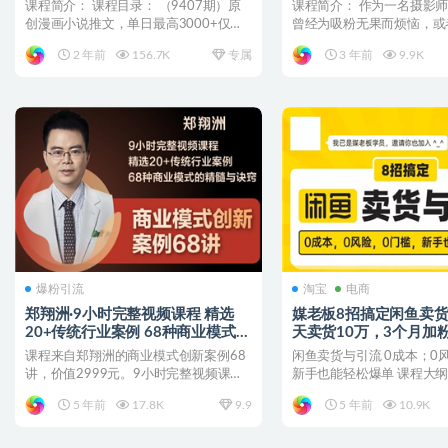
课程简介： 课程目录： （9407期）原
课程简介： 作为一名摄影
创漫画小说推文，单日最高3000+仅需
曾经为吸粉无果而烦恼，或
网页一键生成 ...
已经陷入瓶颈？蔡汶川的...
2 年前
156.7K
专属
3 年前
9.9K
爆粉引流
淘宝
电商
郑翔洲·9小时完整视频课程 精选
媒老板8招搞定闲鱼卖货
20+传统行业案例 68种商业模式的
天卖货10万，3个月加粉
精髓与诀窍
课程来自郑翔洲的商业模式创新案例68
闲鱼卖货与引流 0成本；0
讲，价值2999元。9小时完整视频课
新手也能轻松爆单 课程大纲纲
程，精选20+传统行...
课 闲鱼不止卖...
5 年前
17.8K
9.9
5 年前
10.9K