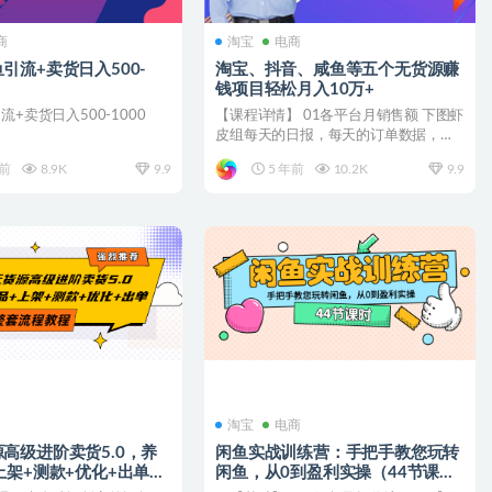
商
淘宝
电商
引流+卖货日入500-
淘宝、抖音、咸鱼等​​五个无‌货源赚
钱项‌‌目​轻松月入‌10万+
流+卖货日入500-1000
【课程详情】 01各平台月销售额 下图虾
皮组每天的日报，每天的订单数据，销
售额数据，拍单的量...
年前
8.9K
9.9
5 年前
10.2K
9.9
淘宝
电商
高级进阶卖货5.0，养
闲鱼实战训练营：手把手教您玩转
上架+测款+优化+出单整
闲鱼，从0到盈利实操（44节课