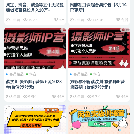
淘宝、抖音、咸鱼等​​五个无‌货源
网赚项目课程合集打包【3月14
赚钱项‌‌目​轻松月入‌10万+
已更新】
5 年前
10.2K
9.9
2 年前
156.7K
专属
会员精品
抖音
会员精品
抖音
蔡汶川-摄影师ip营第五期2023
摄影猫不斩蔡汶川-摄影师IP营
年(价值9999元)
第四期（价值9999元）
3 年前
9.9K
49.9
3 年前
9.7K
49.9