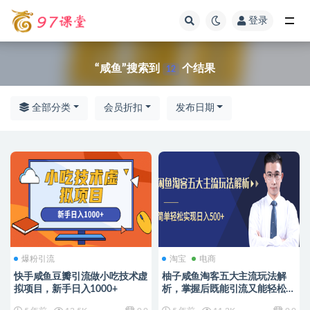
登录
全部
“咸鱼”搜索到
个结果
12
全部分类
会员折扣
发布日期
爆粉引流
淘宝
电商
快手咸鱼豆瓣引流做小吃技术虚
柚子咸鱼淘客五大主流玩法解
拟项目，新手日入1000+
析，掌握后既能引流又能轻松实
现日入500