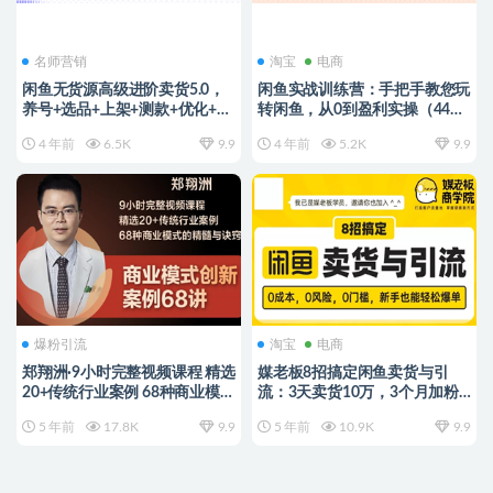
名师营销
淘宝
电商
闲鱼无货源高级进阶卖货5.0，
闲鱼实战训练营：手把手教您玩
养号+选品+上架+测款+优化+出
转闲鱼，从0到盈利实操（44节
单整套流程教程
课时）
4 年前
6.5K
9.9
4 年前
5.2K
9.9
爆粉引流
淘宝
电商
郑翔洲·9小时完整视频课程 精选
媒老板8招搞定闲鱼卖货与引
20+传统行业案例 68种商业模式
流：3天卖货10万，3个月加粉
的精髓与诀窍
50万
5 年前
17.8K
9.9
5 年前
10.9K
9.9