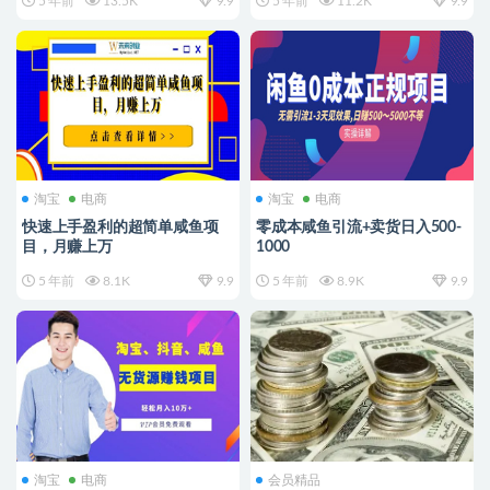
5 年前
13.5K
9.9
5 年前
11.2K
9.9
淘宝
电商
淘宝
电商
快速上手盈利的超简单咸鱼项
零成本咸鱼引流+卖货日入500-
目，月赚上万
1000
5 年前
8.1K
9.9
5 年前
8.9K
9.9
淘宝
电商
会员精品