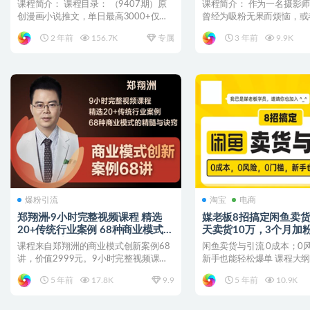
课程简介： 课程目录： （9407期）原
课程简介： 作为一名摄影
创漫画小说推文，单日最高3000+仅需
曾经为吸粉无果而烦恼，或
网页一键生成 ...
已经陷入瓶颈？蔡汶川的...
2 年前
156.7K
专属
3 年前
9.9K
爆粉引流
淘宝
电商
郑翔洲·9小时完整视频课程 精选
媒老板8招搞定闲鱼卖货
20+传统行业案例 68种商业模式的
天卖货10万，3个月加粉
精髓与诀窍
课程来自郑翔洲的商业模式创新案例68
闲鱼卖货与引流 0成本；0
讲，价值2999元。9小时完整视频课
新手也能轻松爆单 课程大纲纲
程，精选20+传统行...
课 闲鱼不止卖...
5 年前
17.8K
9.9
5 年前
10.9K