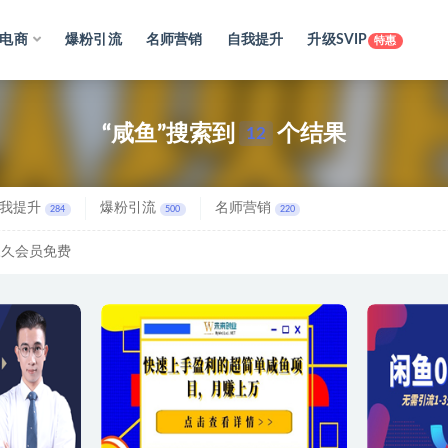
电商
爆粉引流
名师营销
自我提升
升级SVIP
特惠
“咸鱼”搜索到
个结果
12
我提升
爆粉引流
名师营销
284
500
220
永久会员免费