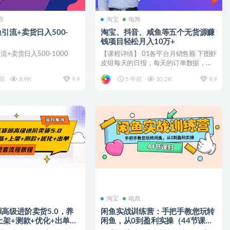
商
淘宝
电商
引流+卖货日入500-
淘宝、抖音、咸鱼等​​五个无‌货源赚
钱项‌‌目​轻松月入‌10万+
流+卖货日入500-1000
【课程详情】 01各平台月销售额 下图虾
皮组每天的日报，每天的订单数据，销
售额数据，拍单的量...
年前
8.9K
9.9
5 年前
10.2K
9.9
淘宝
电商
高级进阶卖货5.0，养
闲鱼实战训练营：手把手教您玩转
上架+测款+优化+出单整
闲鱼，从0到盈利实操（44节课