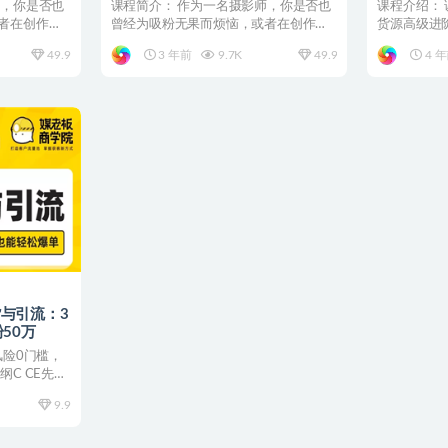
套流程教
师，你是否也
课程简介： 作为一名摄影师，你是否也
课程介绍：
者在创作上
曾经为吸粉无果而烦恼，或者在创作上
货源高级进阶
已经陷入瓶颈？蔡汶川的...
鱼电商系统16
49.9
3 年前
9.7K
49.9
4 
与引流：3
50万
风险0门槛，
C CE先导
9.9