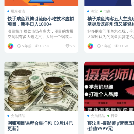
爆粉引流
淘宝
电商
快手咸鱼豆瓣引流做小吃技术虚拟
柚子咸鱼淘客五大主流
项目，新手日入1000+
掌握后既能引流又能轻
500
项目简介 餐饮市场有多大，项目的发展
好多朋友问闲鱼怎么玩，今
空间就有多大鲤之六，大到一个锅装不
大家所认为的闲鱼卖货怎么
下，一个孜然，一个微辣...
个视频以后，如果你有执行..
5 年前
13.5K
9.9
5 年前
11.2K
会员精品
会员精品
抖音
网赚项目课程合集打包【3月14已
蔡汶川-摄影师ip营第五
更新】
(价值9999元)