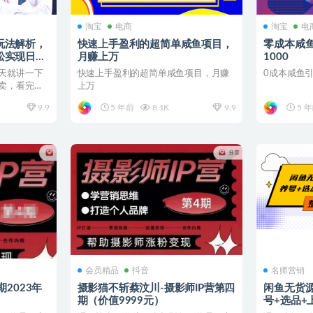
淘宝
电商
淘宝
电
玩法解析，
快速上手盈利的超简单咸鱼项目，
零成本咸鱼
松实现日入
月赚上万
1000
天就讲一下
快速上手盈利的超简单咸鱼项目，月赚
0成本咸鱼引
卖，看完这
上万
.
9.9
5 年前
8.1K
9.9
5 
会员精品
抖音
名师营销
期2023年
摄影猫不斩蔡汶川-摄影师IP营第四
闲鱼无货源
期（价值9999元）
号+选品+