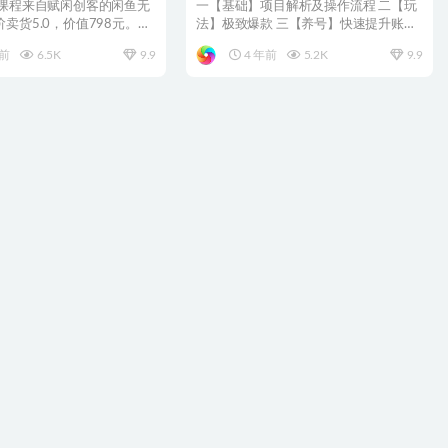
程
时）
 课程来自赋闲创客的闲鱼无
一【基础】项目解析及操作流程 二【玩
卖货5.0，价值798元。闲
法】极致爆款 三【养号】快速提升账号
节...
权重 四【玩法】精准...
年前
6.5K
9.9
4 年前
5.2K
9.9