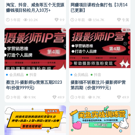
淘宝、抖音、咸鱼等​​五个无‌货源
网赚项目课程合集打包【3月14
赚钱项‌‌目​轻松月入‌10万+
已更新】
5 年前
10.2K
9.9
2 年前
156.7K
专属
会员精品
抖音
会员精品
抖音
蔡汶川-摄影师ip营第五期2023
摄影猫不斩蔡汶川-摄影师IP营
年(价值9999元)
第四期（价值9999元）
3 年前
9.9K
49.9
3 年前
9.7K
49.9