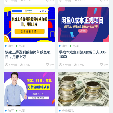
5 年前
13.5K
9.9
5 年前
11.2K
9.9
淘宝
电商
淘宝
电商
快速上手盈利的超简单咸鱼项
零成本咸鱼引流+卖货日入500-
目，月赚上万
1000
5 年前
8.1K
9.9
5 年前
8.9K
9.9
淘宝
电商
会员精品