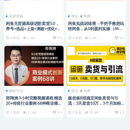
名师营销
淘宝
电商
闲鱼无货源高级进阶卖货5.0，
闲鱼实战训练营：手把手教您玩
养号+选品+上架+测款+优化+出
转闲鱼，从0到盈利实操（44节
单整套流程教程
课时）
4 年前
6.5K
9.9
4 年前
5.2K
9.9
爆粉引流
淘宝
电商
郑翔洲·9小时完整视频课程 精选
媒老板8招搞定闲鱼卖货与引
20+传统行业案例 68种商业模式
流：3天卖货10万，3个月加粉
的精髓与诀窍
50万
5 年前
17.8K
9.9
5 年前
10.9K
9.9