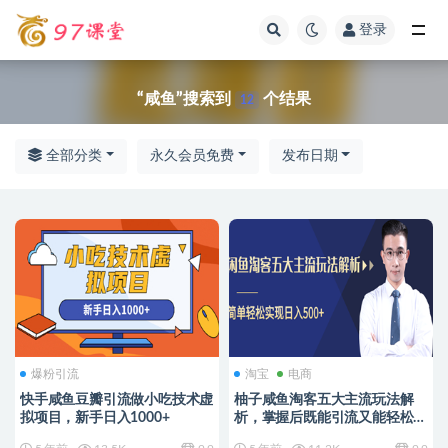
登录
全部
“咸鱼”搜索到
个结果
12
全部分类
永久会员免费
发布日期
爆粉引流
淘宝
电商
快手咸鱼豆瓣引流做小吃技术虚
柚子咸鱼淘客五大主流玩法解
拟项目，新手日入1000+
析，掌握后既能引流又能轻松实
现日入500